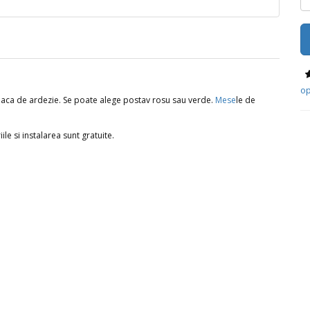
op
laca de ardezie. Se poate alege postav rosu sau verde.
Mese
le de
e si instalarea sunt gratuite.