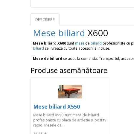
DESCRIERE
OPINII (0)
Mese
biliard
X600
Mese biliard X600
sunt
mese
de
biliard
profesioniste cu p
biliard
se livreaza cu toate accesoriile incluse.
Mese de biliard
se aduc la comanda. Transportul, accesoriil
Produse asemănătoare
Mese biliard X550
Mese biliard X550 sunt mese de biliard
profesioniste cu placa de ardezie si postav
rapid. Mesele de ..
2200 Lei