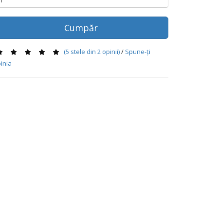
Cumpăr
(
5
stele din
2
opinii)
/
Spune-ţi
inia