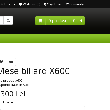
ntul meu
Wish List (0)
Coşul meu
Comandă
0 produs(e) - 0 Lei
Mese biliard X600
d produs:
x600
sponibilitate: În Stoc
2300
Lei
antitate