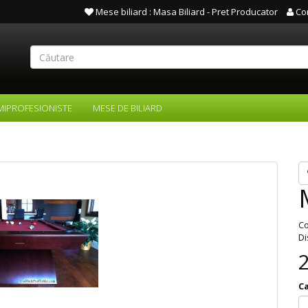
Mese biliard : Masa Biliard - Pret Producator
Co
MIPROFESIONISTE
MESE DE BILIARD
Co
Di
C