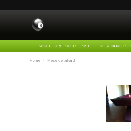
MESE BILIARD PROFESIONISTE
MESE BILIARD SE
Home
Mese de biliard