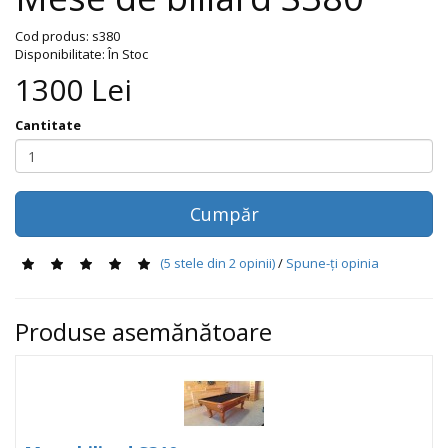
Cod produs:
s380
Disponibilitate: În Stoc
1300
Lei
Cantitate
Cumpăr
(
5
stele din
2
opinii)
/
Spune-ţi opinia
Produse asemănătoare