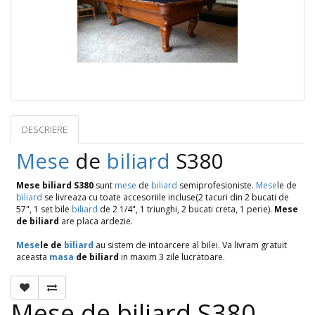
DESCRIERE
OPINII (0)
Mese
de
biliard
S380
Mese biliard S380
sunt
mese
de
biliard
semiprofesioniste.
Mese
le de
biliard
se livreaza cu toate accesoriile incluse(2 tacuri din 2 bucati de
57", 1 set bile
biliard
de 2 1/4", 1 triunghi, 2 bucati creta, 1 perie).
Mese
de biliard
are placa ardezie.
Mese
le de
biliard
au sistem de intoarcere al bilei. Va livram gratuit
aceasta
masa
de biliard
in maxim 3 zile lucratoare.
Mese de biliard S380