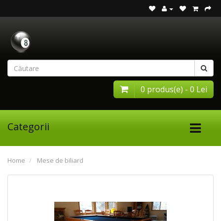
0 produs(e) - 0 Lei
Categorii
Home
Mese de biliard