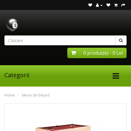
0 produs(e) - 0 Lei
Categorii
Home
Mese de biliard