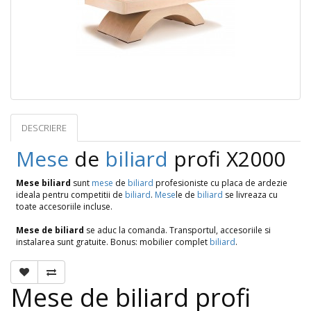
DESCRIERE
OPINII (0)
Mese
de
biliard
profi X2000
Mese biliard
sunt
mese
de
biliard
profesioniste cu placa de ardezie
ideala pentru competitii de
biliard
.
Mese
le de
biliard
se livreaza cu
toate accesoriile incluse.
Mese de biliard
se aduc la comanda. Transportul, accesoriile si
instalarea sunt gratuite. Bonus: mobilier complet
biliard
.
Mese de biliard profi