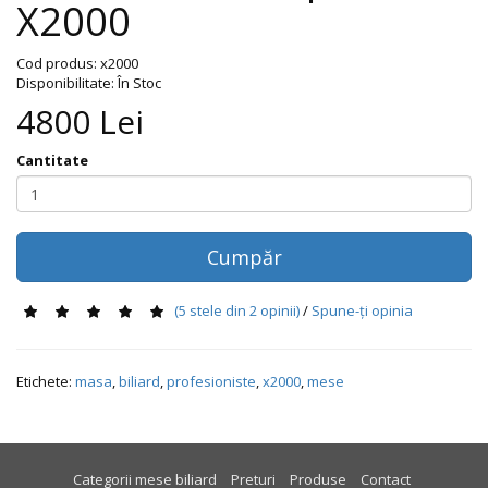
X2000
Cod produs:
x2000
Disponibilitate: În Stoc
4800
Lei
Cantitate
Cumpăr
(
5
stele din
2
opinii)
/
Spune-ţi opinia
Etichete:
masa
,
biliard
,
profesioniste
,
x2000
,
mese
Categorii mese biliard
Preturi
Produse
Contact